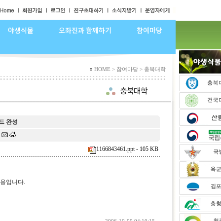
야생식물
오좌진과 함께하기
참여마당
HOME > 참여마당 > 충북대학
드 완성
.
1166843461.ppt - 105 KB
용입니다.