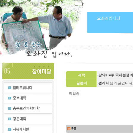
오좌진입니다
제목
강의#14주 국제분쟁의
글쓴이
관리자
님의 글입니다
작업중