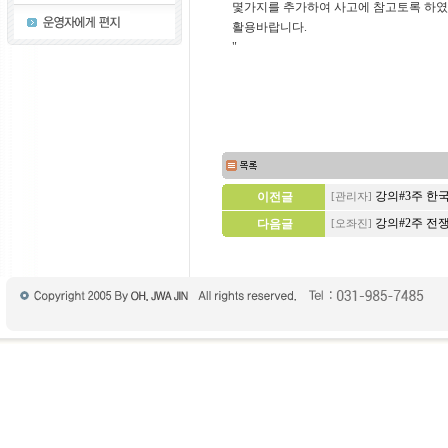
몇가지를 추가하여 사고에 참고토록 하였
활용바랍니다.
"
강의#3주 한
이전글
[관리자]
강의#2주 전
다음글
[오좌진]