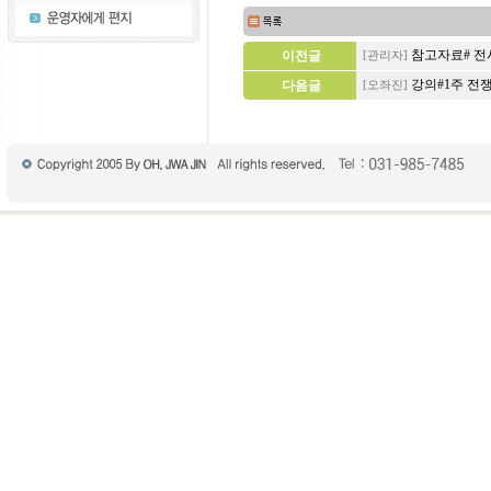
참고자료# 전
이전글
[관리자]
강의#1주 전
다음글
[오좌진]