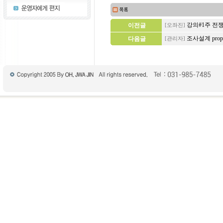
강의#1주 전
이전글
[오좌진]
조사설계 prop
다음글
[관리자]