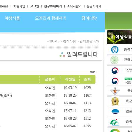
야생식물
오좌진과 함께하기
참여마당
HOME > 참여마당 > 알려드립니다
글쓴이
작성일
조회
오좌진
19-03-19
1029
(초안)
오좌진
18-10-23
1167
오좌진
18-10-07
1113
오좌진
17-07-11
1313
오좌진
18-08-28
1312
록
오좌진
18-05-07
1255