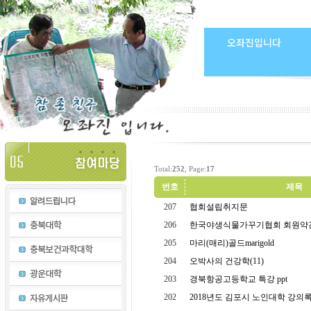
오좌진입니다
Total:
252
, Page:
17
번호
제목
207
협회설립취지문
206
한국야생식물가꾸기협회 회원약관
205
마리(매리)골드marigold
204
오박사의 건강학(11)
203
경북항공고등학교 특강 ppt
202
2018년도 김포시 노인대학 강의