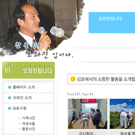
오좌진입니다
Total:
157
, Page:
14
강사회의...
음성꽃 동.