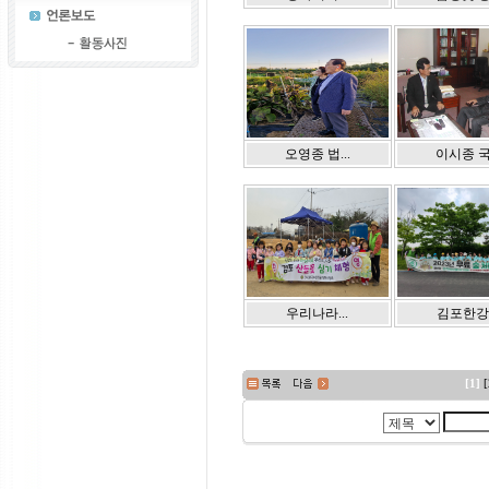
오영종 법...
이시종 국.
우리나라...
김포한강.
[1]
[