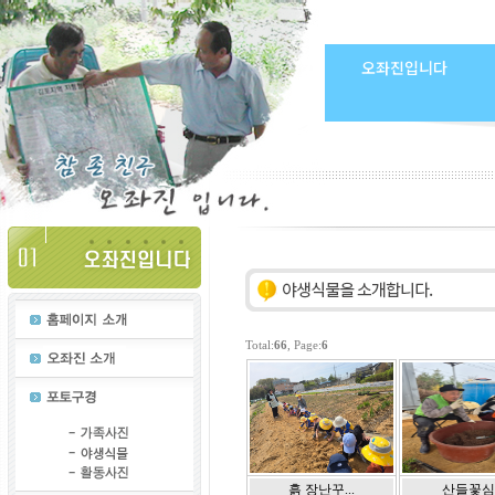
오좌진입니다
Total:
66
, Page:
6
흙 장난꾸...
산들꽃심.