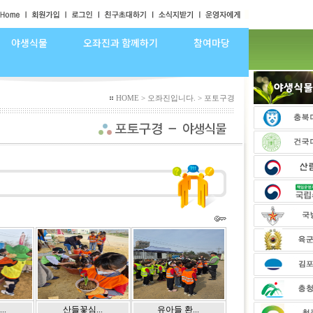
야생식물
오좌진과 함께하기
참여마당
HOME > 오좌진입니다. > 포토구경
..
산들꽃심...
유아들 환...