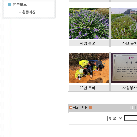
파랑 층꽃...
25년 유치.
25년 우리...
자원봉사.
[1]
[