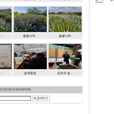
..
층꽃나무...
층꽃나무
..
숲체험장
김포의 숲...
2]
[3]
[4]
[5]
[6]
[마지막]